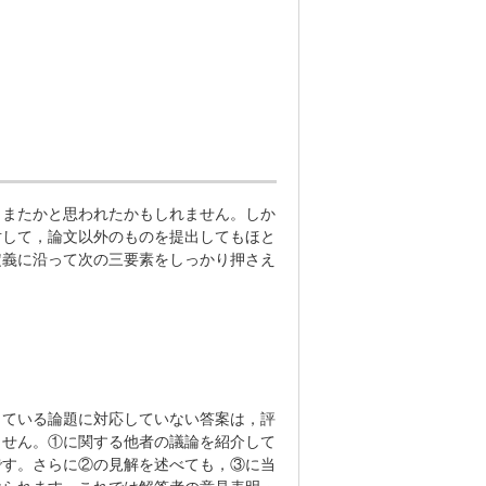
またかと思われたかもしれません。しか
対して，論文以外のものを提出してもほと
定義に沿って次の三要素をしっかり押さえ
ている論題に対応していない答案は，評
ません。①に関する他者の議論を紹介して
です。さらに②の見解を述べても，③に当