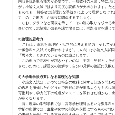
内容を読み取る能力が必要です。一般教科の入試，特に現
が，小論文入試ではより高度な読解力が要求されます。た
ものでも，解答者は論理的な手続きによって理解しなけれ
力」の「判断力」が密接に関係するでしょう。
なお，グラフなど図表を示して，その読み取りを求める出
多いので，志望校が図表を課す場合には，問題演習を通じ
3)論理的思考力
これは，論題を論理的・批判的に考える能力，そしてそれを
一般教科の入試でも問われますが，この3）は小論文入試
「思考力」とされているものに該当します。
この側面で高校生が躓きやすいのは，主張・見解と，その
きないために，課題文の読解や，自分の見解の論証に失敗
4)大学進学後必要になる基礎的な知識
小論文入試は，かつては特定の教科に関する知識を問わな
の教科を履修したかどうかで理解に差が出るようなものは
育批判や，学力低下の報道がマスコミを賑わせた頃から、
が多くなります。
特に理系の学部学科では，高等学校理科あるいは数学科の
学部の出題では，生物や化学の知識を前提にするものが増
の事例を紹介している文章を読ませた上で，そこで起きて