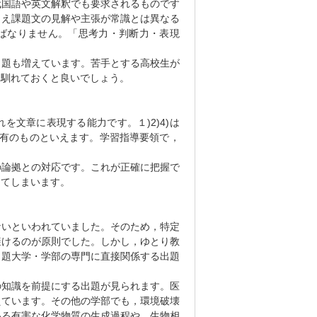
代国語や英文解釈でも要求されるものです
とえ課題文の見解や主張が常識とは異なる
ばなりません。「思考力・判断力・表現
題も増えています。苦手とする高校生が
て馴れておくと良いでしょう。
文章に表現する能力です。１)2)4)は
固有のものといえます。学習指導要領で，
論拠との対応です。これが正確に把握で
してしまいます。
いといわれていました。そのため，特定
避けるのが原則でした。しかし，ゆとり教
出題大学・学部の専門に直接関係する出題
知識を前提にする出題が見られます。医
えています。その他の学部でも，環境破壊
いる有害な化学物質の生成過程や，生物相