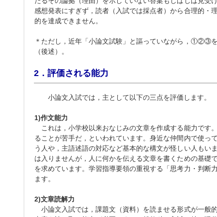
たるその論拠（理由）を示していない答案もしばしば見受
感想発表にすぎず，読者（入試では採点者）から合理的・
的を達成できません。
＊ただし，近年「小論文試験」と謳っていながら，①②③
（後述）。
2．評価される能力
小論文入試では，主として以下の三点を評価します。
1)作文能力
これは，小学校以来おなじみの文章を作成する能力です。
ることが苦手だ，といわれています。身近な仲間内で使っ
う人や，主語述語の対応など基本的な構文が怪しい人もい
は入りませんが，人に何かを伝える文章を書くための基礎
を求めています。学習指導要領の重視する「思考力・判断
ます。
2)文章読解力
小論文入試では，課題文（資料）を読ませる形式が一般的