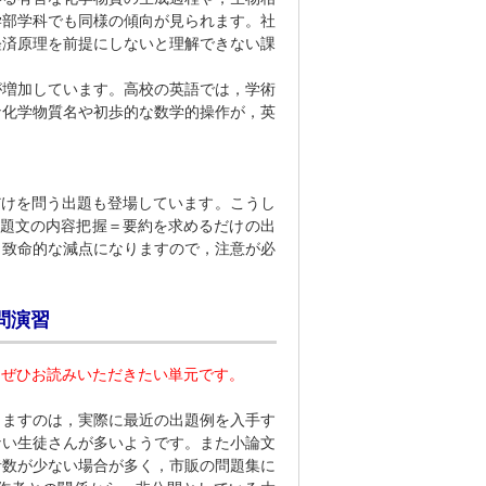
学部学科でも同様の傾向が見られます。社
経済原理を前提にしないと理解できない課
増加しています。高校の英語では，学術
な化学物質名や初歩的な数学的操作が，英
。
だけを問う出題も登場しています。こうし
課題文の内容把握＝要約を求めるだけの出
，致命的な減点になりますので，注意が必
問演習
、ぜひお読みいただきたい単元です
。
ますのは，実際に最近の出題例を入手す
ない生徒さんが多いようです。また小論文
者数が少ない場合が多く，市販の問題集に