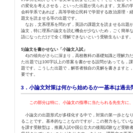
の変化を考えさせる，といった出題が見られます。文系の
会科学系であれば，高等学校公民科で学習する政治原理・
題文を読ませる等の出題です。
なお，文系理系を問わず，英語の課題文を読ませる出題が
論文，特に理系の論文を読む機会が少ないため，ごく簡単
語になっただけで全く理解できないという受験生もいます
5)論文を書かせない「小論文入試」
4)の傾向がさらに深まり，高校教科の基礎知識と理解力
た出題では100字以上の答案を書かせる設問があっても，
題です。こうした出題で，解答者独自の見解を書きますと
要です。
3．小論文対策は何から始めるかー基本は過去
この部分は特に、小論文の指導に当たられる先生方に
小論文の出題形式が多様化する中で，対策の第一歩となり
ることです。基本的なことなのですが，この努力をしてい
を課す受験型は，推薦入試や国公立大の後期試験など受験