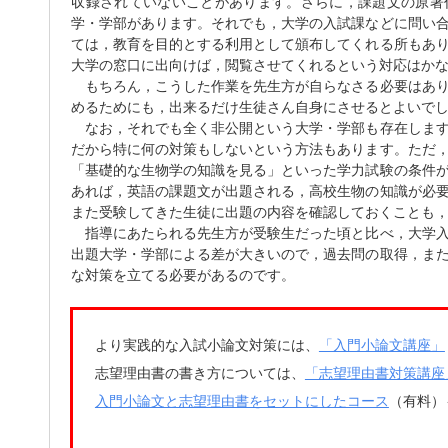
収録されていないことがあります。さらに，課題文の原著
学・学部があります。それでも，大学の入試課などに問い
ては，教育を目的とする利用として頒布してくれる所もあ
大学の窓口に出向けば，閲覧させてくれるという対応はか
もちろん，こうした作業を先生方が自らなさる必要はあり
めるためにも，出来るだけ生徒さん自身にさせるとよいで
なお，それでも全く非公開という大学・学部も存在します
だから特に何の対策もしないという方法もあります。ただ
「基礎的な生物学の知識を見る」といった学力試験の条件
あれば，英語の課題文が出題される，高校生物の知識が必
また受験してきた生徒に出題の内容を確認しておくことも
指導にあたられる先生方が受験生だった頃と比べ，大学入
出題大学・学部による差が大きいので，過去問の取得，ま
な対策を立てる必要があるのです。
よ
り実践的な入試小論文対策には、
「入門小論文講座」
志望理由書の書き方については、
「志望理由書対策講座
入門小論文と志望理由書をセットにしたコース
（有料）