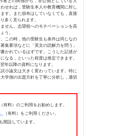
作者との関係から，非公開としている大
合わせれば，受験生本人や教育機関に対し
ります。また頒布はしていなくても，直接
なり多く見られます。
ません。志望校へのモチベーションを高
しょう。
。この時，他の受験生も条件は同じなの
，募集要項などに「英文の読解力を問う」
が書かれているはずです。こうした記述が
要になる，といった程度は推定できます。
，翌年以降の資料になります。
試小論文は大きく変わっています。特に
た大学側の出題方針を丁寧に分析し，適切
（
有料）のご利用をお勧めします。
」
（有料）をご利用ください。
も
開設しています
。