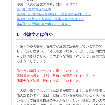
序論：入試小論文の傾向と対策〈
今ココ
〉
第1回：文章表現の基本
第2回：設問の要求を吟味し、課題文を要約しよう
第3回：構想メモを作成し答案を完成させよう
第4回：志望理由書の考え方・書き方
1．小論文とは何か
多くの参考書が，冒頭で小論文の定義をしていますので，
し，「論じなさい」「考えを述べなさい」といった設問に
んど評価されません。このような出題に対しては，論文の
るようにしましょう。
①一定の論題（テーマ）に沿っていること
②解答者の考え（主張・見解）が明示されていること
③事例など論拠（理由）を示していること。
入試小論文では，①は出題者が指定します。設問が要求し
価の対象外です。②は，誤解している受験生が少なくあり
いるだけで解答者自身の考えがない，という答案が多いの